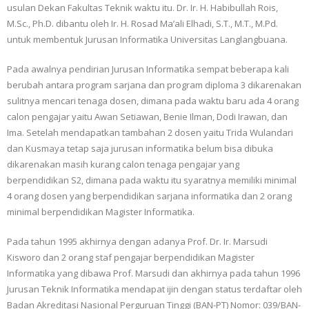
usulan Dekan Fakultas Teknik waktu itu. Dr. Ir. H. Habibullah Rois,
M.Sc., Ph.D. dibantu oleh Ir. H. Rosad Ma’ali Elhadi, S.T., M.T., M.Pd.
untuk membentuk Jurusan Informatika Universitas Langlangbuana.
Pada awalnya pendirian Jurusan Informatika sempat beberapa kali
berubah antara program sarjana dan program diploma 3 dikarenakan
sulitnya mencari tenaga dosen, dimana pada waktu baru ada 4 orang
calon pengajar yaitu Awan Setiawan, Benie Ilman, Dodi Irawan, dan
Ima. Setelah mendapatkan tambahan 2 dosen yaitu Trida Wulandari
dan Kusmaya tetap saja jurusan informatika belum bisa dibuka
dikarenakan masih kurang calon tenaga pengajar yang
berpendidikan S2, dimana pada waktu itu syaratnya memiliki minimal
4 orang dosen yang berpendidikan sarjana informatika dan 2 orang
minimal berpendidikan Magister Informatika.
Pada tahun 1995 akhirnya dengan adanya Prof. Dr. Ir. Marsudi
Kisworo dan 2 orang staf pengajar berpendidikan Magister
Informatika yang dibawa Prof. Marsudi dan akhirnya pada tahun 1996
Jurusan Teknik Informatika mendapat ijin dengan status terdaftar oleh
Badan Akreditasi Nasional Perguruan Tinggi (BAN-PT) Nomor: 039/BAN-