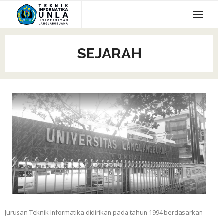
Skip
to
content
Home
SEJARAH
Tentang Kami
- Sejarah
Kontak
- Visi Misi
Berita
- Struktur Organisasi
- Akreditasi
- Kurikulum
- Profile Dosen
Jurusan Teknik Informatika didirikan pada tahun 1994 berdasarkan