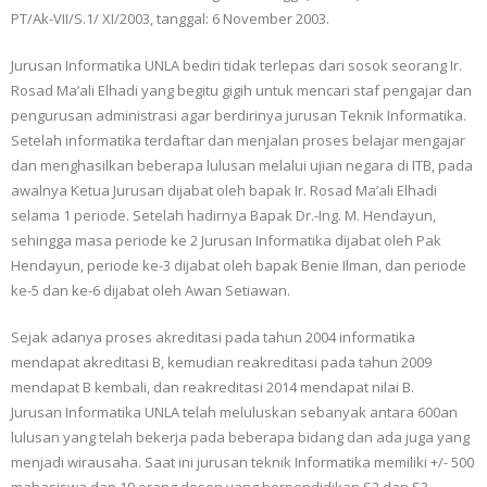
PT/Ak-VII/S.1/ XI/2003, tanggal: 6 November 2003.
Jurusan Informatika UNLA bediri tidak terlepas dari sosok seorang Ir.
Rosad Ma’ali Elhadi yang begitu gigih untuk mencari staf pengajar dan
pengurusan administrasi agar berdirinya jurusan Teknik Informatika.
Setelah informatika terdaftar dan menjalan proses belajar mengajar
dan menghasilkan beberapa lulusan melalui ujian negara di ITB, pada
awalnya Ketua Jurusan dijabat oleh bapak Ir. Rosad Ma’ali Elhadi
selama 1 periode. Setelah hadirnya Bapak Dr.-Ing. M. Hendayun,
sehingga masa periode ke 2 Jurusan Informatika dijabat oleh Pak
Hendayun, periode ke-3 dijabat oleh bapak Benie Ilman, dan periode
ke-5 dan ke-6 dijabat oleh Awan Setiawan.
Sejak adanya proses akreditasi pada tahun 2004 informatika
mendapat akreditasi B, kemudian reakreditasi pada tahun 2009
mendapat B kembali, dan reakreditasi 2014 mendapat nilai B.
Jurusan Informatika UNLA telah meluluskan sebanyak antara 600an
lulusan yang telah bekerja pada beberapa bidang dan ada juga yang
menjadi wirausaha. Saat ini jurusan teknik Informatika memiliki +/- 500
mahasiswa dan 19 orang dosen yang berpendidikan S2 dan S3.