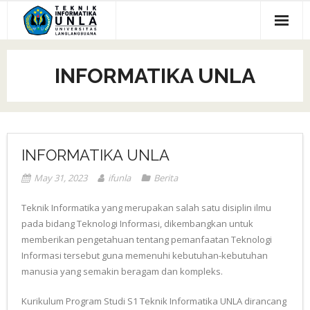
Skip
to
content
Home
INFORMATIKA UNLA
Tentang Kami
- Sejarah
Kontak
- Visi Misi
Berita
INFORMATIKA UNLA
- Struktur Organisasi
May 31, 2023
ifunla
Berita
- Akreditasi
Teknik Informatika yang merupakan salah satu disiplin ilmu
pada bidang Teknologi Informasi, dikembangkan untuk
- Kurikulum
memberikan pengetahuan tentang pemanfaatan Teknologi
Informasi tersebut guna memenuhi kebutuhan-kebutuhan
- Profile Dosen
manusia yang semakin beragam dan kompleks.
Kurikulum Program Studi S1 Teknik Informatika UNLA dirancang